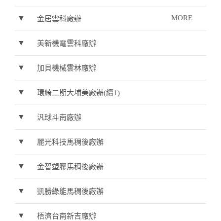
▼
MORE
金居雲科廠辦
▼
美新機電雲科廠辦
▼
加貝機械雲林廠辦
▼
環綺二期大埔美廠辦(續1)
▼
汎球斗南廠辦
▼
麗光科技馬稠後廠辦
▼
金智塑膠馬稠後廠辦
▼
凱勝綠能馬稠後廠辦
▼
梧濟台南新吉廠辦