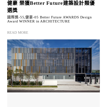
健豪 榮獲Better Future建築設計類優
選獎
國際獎-55,健豪-05 Better Future AWARDS Design
Award WINNER in ARCHITECTURE
READ MORE