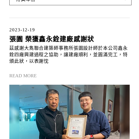
2023-12-19
張園 榮獲鑫永銓建廠感謝狀
茲感謝大雋聯合建築師事務所張園設計師於本公司鑫永
銓四廠興建過程之協助，讓建廠順利，並圓滿完工，特
頒此狀，以表謝忱
READ MORE