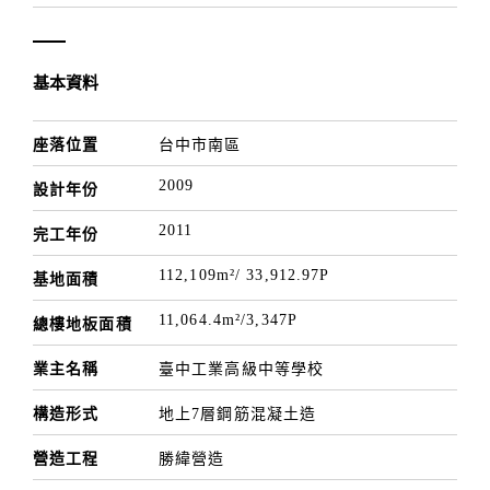
損，在維繫與開發上取得平衡。而以綠建築為核心的
策略，更進一步利用建築本身的進化來宣示對地球的
反饋。
基本資料
座落位置
台中市南區
三、綠能網絡
運用綠色能源是善用環境資源的最好策略。將綠色能
2009
設計年份
源如太陽能等，應用在校園建築群中，透過環境資源
2011
完工年份
的整合、綠色能源系統化管理，將有效形成「綠能網
112,109m²/ 33,912.97P
絡」，發揮校園在環境議題上前導教育與實踐的角
基地面積
色。
11,064.4m²/3,347P
總樓地板面積
業主名稱
臺中工業高級中等學校
構造形式
地上7層鋼筋混凝土造
營造工程
勝緯營造