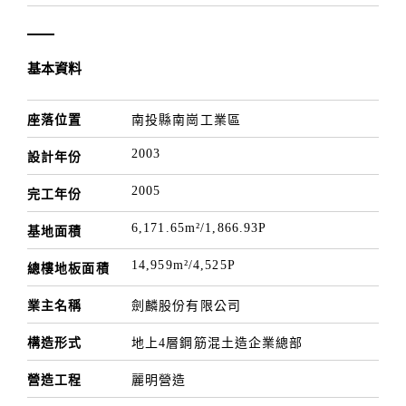
利用立面整體設計，將原為四層的建築量體打造成若
七樓帷幕大樓般雄偉壯麗；以攜「劍」(避雷針)航向
遠方，喜逢麒「麟」(波光粼粼)，寓意劍麟為產業領
基本資料
航，開創明日之勢。
座落位置
南投縣南崗工業區
2003
設計年份
2005
完工年份
6,171.65m²/1,866.93P
基地面積
14,959m²/4,525P
總樓地板面積
業主名稱
劍麟股份有限公司
構造形式
地上4層鋼筋混土造企業總部
營造工程
麗明營造