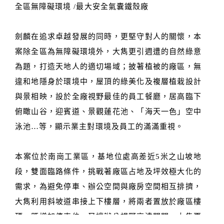
全區無障礙環境 /最大安全氣囊鐵殼廠
劍麟在追求卓越發展的同時，更堅守對人的關懷，本
案除全區為無障礙環境外，大雋更引週遭的自然綠意
為題，打造天地人的適切場域；披著植被的廠區，無
違和地隱身於環境中，屋頂的綠美化及複層植栽設計
與景相映，設於全廠視野最佳的員工餐廳，居高臨下
俯瞰山谷，迎賓道、景觀蓮花池、「海天一色」空中
泳池…等，顯示業主對環境及員工的滿滿重視。
本案位於南崗工業區，基地位處高差近5米之山坡地
段，雙面臨路條件，挑戰著廠區占地及坪效極大化的
需求，為避免停車、辦公空間與廠房空間相互排擠，
大雋利用斜坡道串接上下樓層，將兩者置放於廠區樓
頂，既增加停車位，又讓辦公視野高遠開闊。大雋更