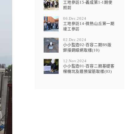
工地參訪15-義成第1-1期使
照前
06.Dec.2024
工地參訪14-微熱山丘第一期
竣工參訪
02.Dec.2024
小小監造02-百容二期BS版
銲接鋼線網取樣(10)
12.Nov.2024
小小監造01-百容二期基礎客
梯機坑及牆預留筋取樣(03)