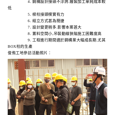
4. 鋼構設計接頭不浮誇.廠製加工單純成本較
低
5. 樑柱接頭樸實有力
6. 組立方式甚為簡捷
7. 設計變更稍多.影響本案甚大
8. 置料空間小,吊裝動線狹隘施工困難度高
9. 工程進行期間適於鋼構業大幅成長期.尤其
BOX柱的生產
俊侑工地參訪活動照片：