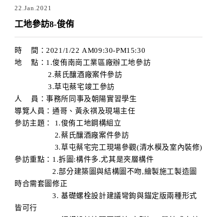
22.Jan.2021
工地參訪8-俊侑
時 間：2021/1/22 AM09:30-PM15:30
地 點：1.俊侑南崗工業區廠辦工地參訪
2.蔡氏釀酒廠案件參訪
3.草屯蔡宅竣工參訪
人 員：事務所同事及朝陽實習學生
導覽人員：通哥、黃永祺及現場主任
參訪主題： 1.俊侑工地鋼構組立
2.蔡氏釀酒廠案件參訪
3.草屯蔡宅完工現場參觀(清水模及室內裝修)
參訪重點：1.拆圖:構件多.尤其是夾層構件
2.部分建築圖與結構圖不吻,繪製施工製造圖
時合需套圖修正
3. 基礎螺栓設計建議彎鉤與錨定版兩種形式
皆可行