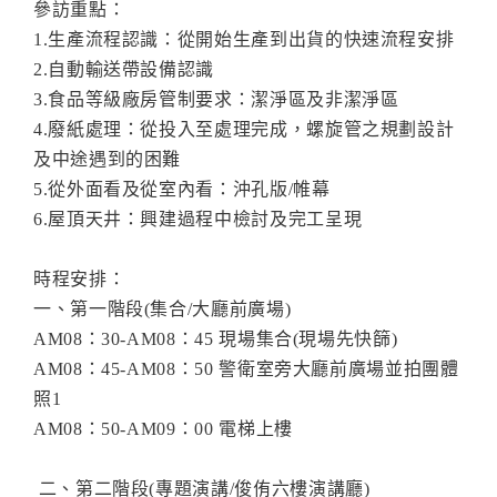
參訪重點：
1.生產流程認識：從開始生產到出貨的快速流程安排
2.自動輸送帶設備認識
3.食品等級廠房管制要求：潔淨區及非潔淨區
4.廢紙處理：從投入至處理完成，螺旋管之規劃設計
及中途遇到的困難
5.從外面看及從室內看：沖孔版/帷幕
6.屋頂天井：興建過程中檢討及完工呈現
時程安排：
一、第一階段(集合/大廳前廣場)
AM08：30-AM08：45 現場集合(現場先快篩)
AM08：45-AM08：50 警衛室旁大廳前廣場並拍團體
照1
AM08：50-AM09：00 電梯上樓
二、第二階段(專題演講/俊侑六樓演講廳)